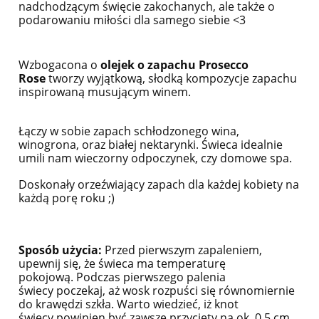
nadchodzącym święcie zakochanych, ale także o
podarowaniu miłości dla samego siebie <3
Wzbogacona o
olejek o zapachu Prosecco
Rose
tworzy wyjątkową, słodką kompozycje zapachu
inspirowaną musującym winem.
Łączy w sobie zapach schłodzonego wina,
winogrona, oraz białej nektarynki. Świeca idealnie
umili nam wieczorny odpoczynek, czy domowe spa.
Doskonały orzeźwiający zapach dla każdej kobiety na
każdą porę roku ;)
Sposób użycia:
Przed pierwszym zapaleniem,
upewnij się, że świeca ma temperaturę
pokojową.
Podczas pierwszego palenia
świecy
poczekaj, aż wosk rozpuści się równomiernie
do krawędzi szkła. Warto wiedzieć, iż knot
świecy powinien być zawsze przycięty na ok. 0,5 cm.