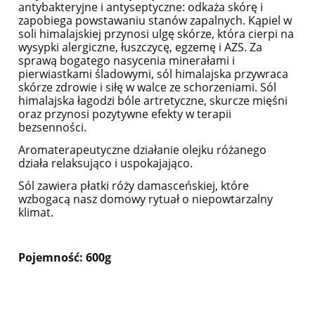
antybakteryjne i antyseptyczne: odkaża skórę i
zapobiega powstawaniu stanów zapalnych. Kąpiel w
soli himalajskiej przynosi ulgę skórze, która cierpi na
wysypki alergiczne, łuszczycę, egzemę i AZS. Za
sprawą bogatego nasycenia minerałami i
pierwiastkami śladowymi, sól himalajska przywraca
skórze zdrowie i siłę w walce ze schorzeniami. Sól
himalajska łagodzi bóle artretyczne, skurcze mięśni
oraz przynosi pozytywne efekty w terapii
bezsenności.
Aromaterapeutyczne działanie olejku różanego
działa relaksująco i uspokajająco.
Sól zawiera płatki róży damasceńskiej, które
wzbogacą nasz domowy rytuał o niepowtarzalny
klimat.
Pojemność: 600g