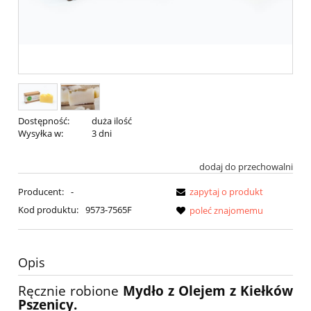
Dostępność:
duża ilość
Wysyłka w:
3 dni
dodaj do przechowalni
Producent:
-
zapytaj o produkt
Kod produktu:
9573-7565F
poleć znajomemu
Opis
Ręcznie robione
Mydło z Olejem z Kiełków
Pszenicy.