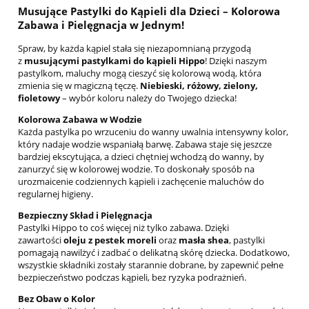
Musujące Pastylki do Kąpieli dla Dzieci – Kolorowa
Zabawa i Pielęgnacja w Jednym!
Spraw, by każda kąpiel stała się niezapomnianą przygodą
z
musującymi pastylkami do kąpieli Hippo
! Dzięki naszym
pastylkom, maluchy mogą cieszyć się kolorową wodą, która
zmienia się w magiczną tęczę.
Niebieski, różowy, zielony,
fioletowy
– wybór koloru należy do Twojego dziecka!
Kolorowa Zabawa w Wodzie
Każda pastylka po wrzuceniu do wanny uwalnia intensywny kolor,
który nadaje wodzie wspaniałą barwę. Zabawa staje się jeszcze
bardziej ekscytująca, a dzieci chętniej wchodzą do wanny, by
zanurzyć się w kolorowej wodzie. To doskonały sposób na
urozmaicenie codziennych kąpieli i zachęcenie maluchów do
regularnej higieny.
Bezpieczny Skład i Pielęgnacja
Pastylki Hippo to coś więcej niż tylko zabawa. Dzięki
zawartości
oleju z pestek moreli
oraz
masła shea
, pastylki
pomagają nawilżyć i zadbać o delikatną skórę dziecka. Dodatkowo,
wszystkie składniki zostały starannie dobrane, by zapewnić pełne
bezpieczeństwo podczas kąpieli, bez ryzyka podrażnień.
Bez Obaw o Kolor