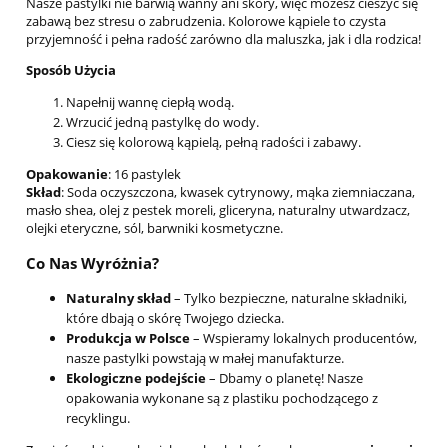
Nasze pastylki nie barwią wanny ani skóry, więc możesz cieszyć się
zabawą bez stresu o zabrudzenia. Kolorowe kąpiele to czysta
przyjemność i pełna radość zarówno dla maluszka, jak i dla rodzica!
Sposób Użycia
Napełnij wannę ciepłą wodą.
Wrzucić jedną pastylkę do wody.
Ciesz się kolorową kąpielą, pełną radości i zabawy.
Opakowanie
: 16 pastylek
Skład
: Soda oczyszczona, kwasek cytrynowy, mąka ziemniaczana,
masło shea, olej z pestek moreli, gliceryna, naturalny utwardzacz,
olejki eteryczne, sól, barwniki kosmetyczne.
Co Nas Wyróżnia?
Naturalny skład
– Tylko bezpieczne, naturalne składniki,
które dbają o skórę Twojego dziecka.
Produkcja w Polsce
– Wspieramy lokalnych producentów,
nasze pastylki powstają w małej manufakturze.
Ekologiczne podejście
– Dbamy o planetę! Nasze
opakowania wykonane są z plastiku pochodzącego z
recyklingu.