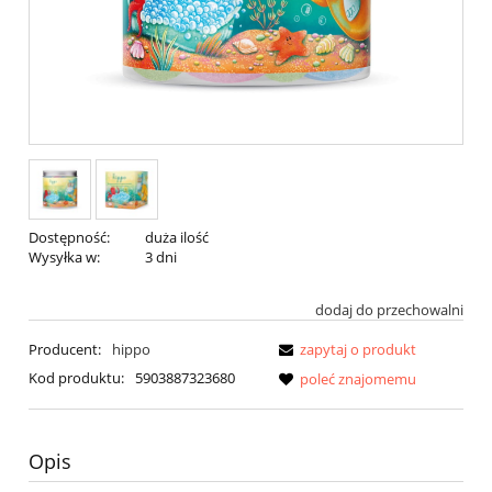
Dostępność:
duża ilość
Wysyłka w:
3 dni
dodaj do przechowalni
Producent:
hippo
zapytaj o produkt
Kod produktu:
5903887323680
poleć znajomemu
Opis